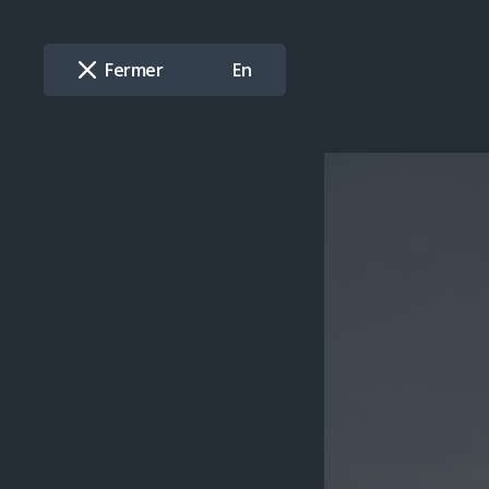
Menu
Fermer
En
En